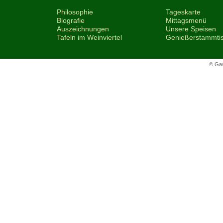
Philosophie
Tageskarte
Biografie
Mittagsmenü
Auszeichnungen
Unsere Speisen
Tafeln im Weinviertel
Genießerstammti
© Ga